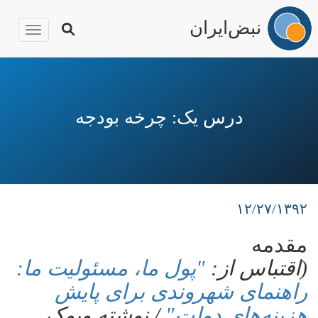
نبض‌ایران
igation
رفتن
به
محتوای
درس یک: چرخه بودجه
اصلی
۱۲/۲۷/۱۳۹۲
مقدمه
(اقتباس از:
"پول ما، مسئولیت ما:
راهنمای شهروندی برای پایش
هزینه‌های دولت"
/ نوشته ویوک