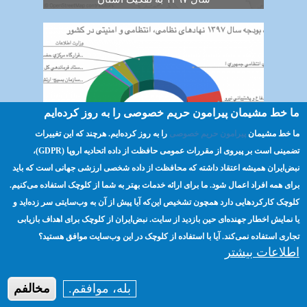
ما خط مشیمان پیرامون حریم خصوصی را به روز کرده‌ایم
ما خط مشیمان
پیرامون حریم خصوصی
را به روز کرده‌ایم. هرچند که این تغییرات
اینفوگرافیک: نسبت بودجه نهادهای نظامی،
تضمینی است بر پیروی از مقررات عمومی حافظت از داده اتحادیه اروپا (GDPR)،‌
انتظامی و امنیتی کشور در لایحه بودجه سال ۱۳۹۷
نبض‌ایران همیشه اعتقاد داشته که محافظت از داده شخصی ارزشی جهانی است که باید
برای همه افراد اعمال شود. ما برای ارائه خدمات بهتر به شما از کلوچک استفاده می‌کنیم.
کلوچک کارکردهایی دارد همچون تشخیص این‌که آیا پیش از آن به وب‌سایتی سر زده‌اید و
صفحه اصلی
مسئولیت‌پذیری
ترویج
Footer
یا نمایش اخطار جهنده‌ای حین بازدید از سایت. نبض‌ایران از کلوچک برای اهداف بازیابی
تجاری استفاده نمی‌کند. آیا با استفاده از کلوچک در این وب‌سایت موافق هستید؟
انتخابات
منابع
حریم خصوصی
menu
اطلاعات بیشتر
درباره ما
بله، موافقم.
مخالفم