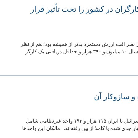
گران در کشور را تحت تأثیر قرار
ندازه سال ۱۴۰۴ بد نبود. سالی که هم از نظر افت ارزش دستمزد بدتر از همیشه بود؛ هم از نظر
کوچک شدن بازار کار. کاهش ارزش دستمزدحداقل حقوق یک کارگر در ابتدای سال ۱۰ میلیون و ۳۹۰ هزار و حداقل دریافتی یک کارگر
 سازوکار آن
سازمان هلال احمر ایران اعلام کرده است تا سی و دومین روز جنگ آمریکا و اسرائیل با ایران ١١۵ هزار و ١٩٣ واحد غیرنظامی‌ شامل
 تجاری دچار آسیب‌های بسیار جدی شده یا کاملا از بین رفته‌اند. مالکان این واحدها