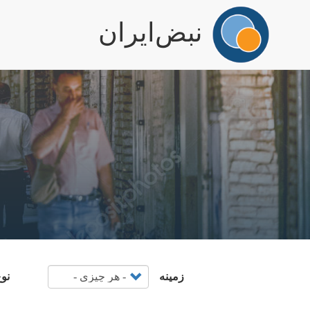
igation
نبض‌ایران
رفتن
به
محتوای
اصلی
زمینه
نو