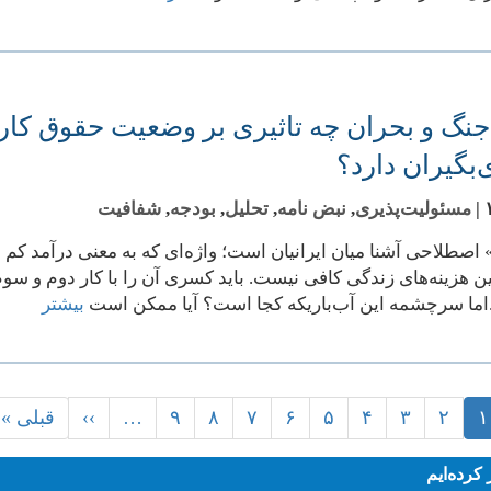
نگ و بحران چه تاثیری بر وضعیت حقوق کارک
بگیران دارد؟
|
مسئولیت‌پذیری
,
نبض نامه
,
تحلیل
,
بودجه
,
شفافیت
 اصطلاحی آشنا میان ایرانیان است؛ واژه‌ای که به معنی درآمد کم ا
ین هزینه‌های زندگی کافی نیست. باید کسری آن را با کار دوم و س
ما سرچشمه این آب‌باریکه کجا است؟ آیا ممکن است
بیشتر
۱
صفحه
۲
۳
صفحه
۴
صفحه
۵
صفحه
۶
صفحه
۷
صفحه
۸
صفحه
۹
صفحه
صفحه
…
››
Next
Last
قبلی »
جاری
page
page
رده‌ایم